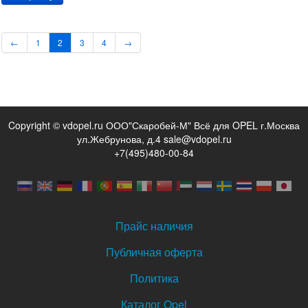
←
1
2
3
4
→
Copyright © vdopel.ru ООО"Скаробей-М" Всё для OPEL г.Москва
ул.Жебрунова, д.4 sale@vdopel.ru
+7(495)480-00-84
Прайс наличия
Публичная оферта
Политика
Каталог Opel