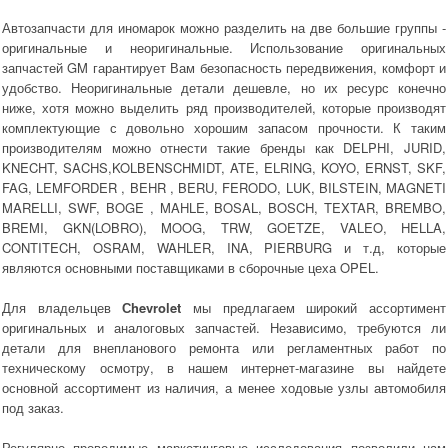
Автозапчасти для иномарок можно разделить на две большие группы -
оригинальные и неоригинальные. Использование оригинальных
запчастей GM гарантирует Вам безопасность передвижения, комфорт и
удобство. Неоригинальные детали дешевле, но их ресурс конечно
ниже, хотя можно выделить ряд производителей, которые производят
комплектующие с довольно хорошим запасом прочности. К таким
производителям можно отнести такие бренды как DELPHI, JURID,
KNECHT, SACHS,KOLBENSCHMIDT, ATE, ELRING, KOYO, ERNST, SKF,
FAG, LEMFORDER , BEHR , BERU, FERODO, LUK, BILSTEIN, MAGNETI
MARELLI, SWF, BOGE , MAHLE, BOSAL, BOSCH, TEXTAR, BREMBO,
BREMI, GKN(LOBRO), MOOG, TRW, GOETZE, VALEO, HELLA,
CONTITECH, OSRAM, WAHLER, INA, PIERBURG и т.д, которые
являются основными поставщиками в сборочные цеха OPEL.
Для владельцев
Сhevrolet
мы предлагаем широкий ассортимент
оригинальных и аналоговых запчастей. Независимо, требуются ли
детали для внепланового ремонта или регламентных работ по
техническому осмотру, в нашем интернет-магазине вы найдете
основной ассортимент из наличия, а менее ходовые узлы автомобиля
под заказ.
Регулярно проводимые маркетинговые исследования позволили нам