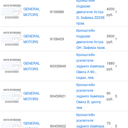
Кронштейн
подушки
GENERAL
4000
9156986
двигателя Астра
1
MOTORS
руб.
G, Зафира Z22SE
прав.
Кронштейн
GENERAL
подушки
3900
9158429
1
MOTORS
двигателя Астра
руб.
GH, Зафира прав.
Кронштейн
усилителя
GENERAL
1880
90339949
заднего бампера
1
MOTORS
руб.
Омега А 90-,
седан, лев.
Кронштейн
усилителя
GENERAL
90
90459921
заднего бампера
5
MOTORS
руб.
Омега В. центр.
лев
Кронштейн
усилителя
GENERAL
70
90459922
заднего бампера
5