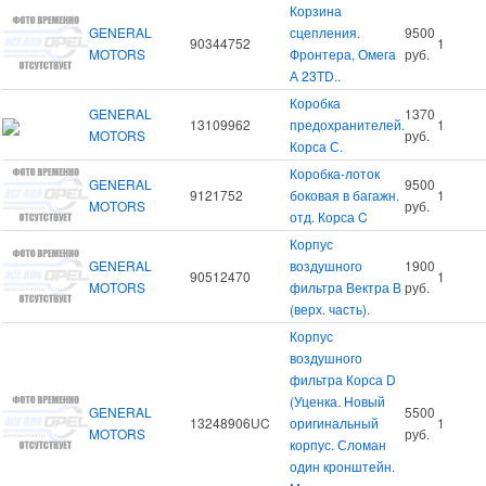
Корзина
GENERAL
сцепления.
9500
90344752
1
MOTORS
Фронтера, Омега
руб.
А 23TD..
Коробка
GENERAL
1370
13109962
предохранителей.
1
MOTORS
руб.
Корса С.
Коробка-лоток
GENERAL
9500
9121752
боковая в багажн.
1
MOTORS
руб.
отд. Корса C
Корпус
GENERAL
воздушного
1900
90512470
1
MOTORS
фильтра Вектра В
руб.
(верх. часть).
Корпус
воздушного
фильтра Корса D
(Уценка. Новый
GENERAL
5500
13248906UC
оригинальный
1
MOTORS
руб.
корпус. Сломан
один кронштейн.