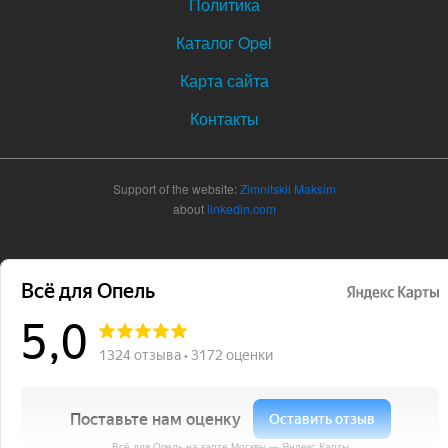
Политика
Каталог Opel
Карта сайта
Контакты
Support of the website:
Zimnitskii Maksim
about
linkedin.com
Всё для Опель на карте Москвы — Яндекс Карты