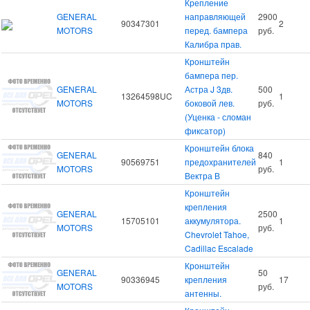
Крепление
GENERAL
направляющей
2900
90347301
2
MOTORS
перед. бампера
руб.
Калибра прав.
Кронштейн
бампера пер.
GENERAL
Астра J 3дв.
500
13264598UC
1
MOTORS
боковой лев.
руб.
(Уценка - сломан
фиксатор)
Кронштейн блока
GENERAL
840
90569751
предохранителей
1
MOTORS
руб.
Вектра В
Кронштейн
крепления
GENERAL
2500
15705101
аккумулятора.
1
MOTORS
руб.
Chevrolet Tahoe,
Cadillac Escalade
Кронштейн
GENERAL
50
90336945
крепления
17
MOTORS
руб.
антенны.