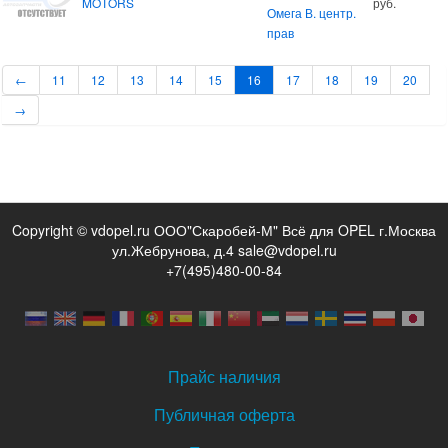
MOTORS
руб.
Омега В. центр.
прав
←
11
12
13
14
15
16
17
18
19
20
→
Copyright © vdopel.ru ООО"Скаробей-М" Всё для OPEL г.Москва
ул.Жебрунова, д.4 sale@vdopel.ru
+7(495)480-00-84
Прайс наличия
Публичная оферта