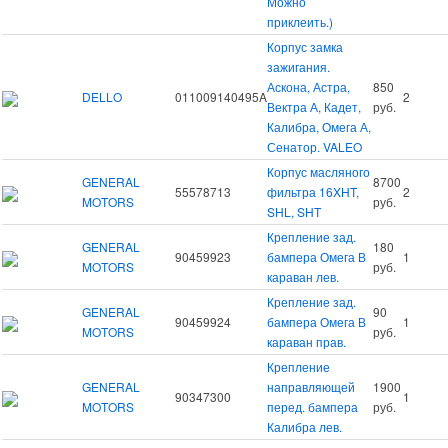
Можно
приклеить.)
Корпус замка
зажигания.
Аскона, Астра,
850
DELLO
011009140495A
2
Вектра А, Кадет,
руб.
Калибра, Омега А,
Сенатор. VALEO
Корпус масляного
GENERAL
8700
55578713
фильтра 16XHT,
2
MOTORS
руб.
SHL, SHT
Крепление зад.
GENERAL
180
90459923
бампера Омега В
1
MOTORS
руб.
караван лев.
Крепление зад.
GENERAL
90
90459924
бампера Омега В
1
MOTORS
руб.
караван прав.
Крепление
GENERAL
направляющей
1900
90347300
1
MOTORS
перед. бампера
руб.
Калибра лев.