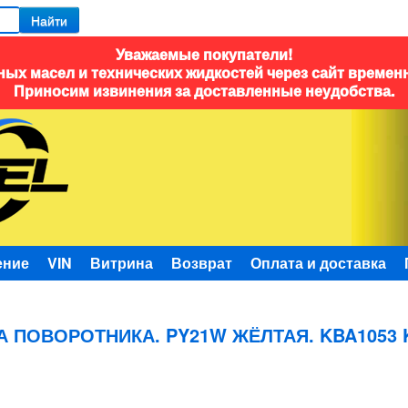
Найти
Уважаемые покупатели!
ых масел и технических жидкостей через сайт времен
Приносим извинения за доставленные неудобства.
ение
VIN
Витрина
Возврат
Оплата и доставка
 ПОВОРОТНИКА. PY21W ЖЁЛТАЯ. KBA1053 