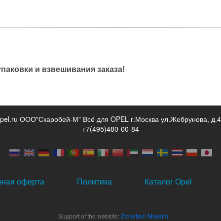
паковки и взвешивания заказа!
opel.ru ООО"Скаробей-М" Всё для OPEL г.Москва ул.Жебрунова, д.4
+7(495)480-00-84
чная оферта
Политика
Каталог Opel
Support of the website:
Zimnitskii Maksim