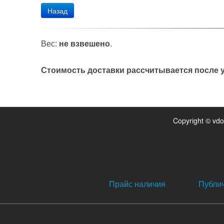
Назад
Вес:
не взвешено
.
Стоимость доставки рассчитывается после у
Copyright © vd
Прайс наличия
Публи