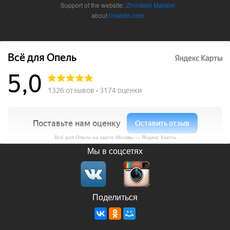
Support of the website:
Zimnitskii Maksim
about
linkedin.com
Всё для Опель на карте Москвы — Яндекс Карты
Мы в соцсетях
Поделиться