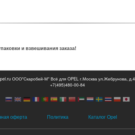
паковки и взвешивания заказа!
opel.ru ООО"Скаробей-М" Всё для OPEL г.Москва ул.Жебрунова, д.4
+7(495)480-00-84
чная оферта
Политика
Каталог Opel