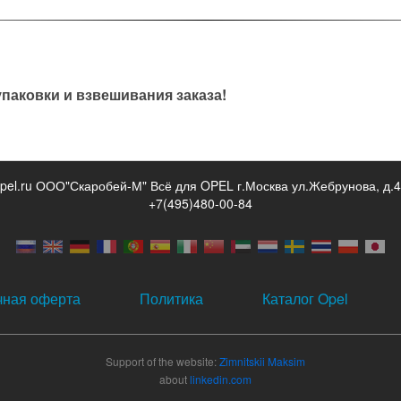
паковки и взвешивания заказа!
opel.ru ООО"Скаробей-М" Всё для OPEL г.Москва ул.Жебрунова, д.4
+7(495)480-00-84
чная оферта
Политика
Каталог Opel
Support of the website:
Zimnitskii Maksim
about
linkedin.com