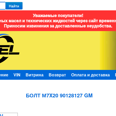
Найти
Уважаемые покупатели!
ых масел и технических жидкостей через сайт времен
Приносим извинения за доставленные неудобства.
ение
VIN
Витрина
Возврат
Оплата и доставка
БОЛТ М7X20 90128127 GM