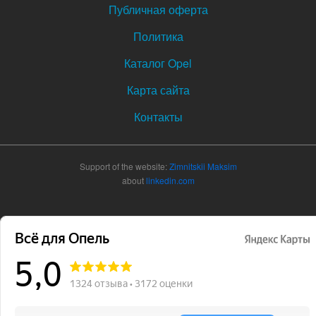
Публичная оферта
Политика
Каталог Opel
Карта сайта
Контакты
Support of the website:
Zimnitskii Maksim
about
linkedin.com