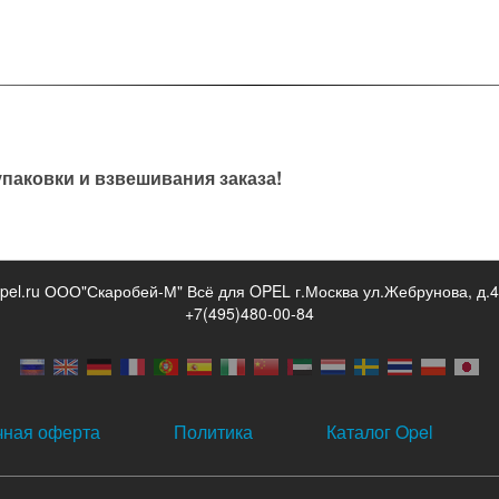
паковки и взвешивания заказа!
opel.ru ООО"Скаробей-М" Всё для OPEL г.Москва ул.Жебрунова, д.4
+7(495)480-00-84
чная оферта
Политика
Каталог Opel