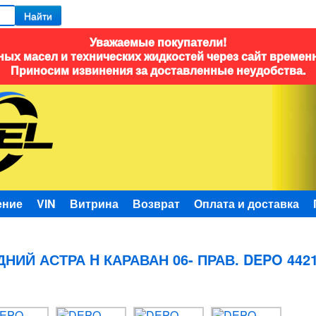
Найти
Уважаемые покупатели!
ых масел и технических жидкостей через сайт времен
Приносим извинения за доставленные неудобства.
ение
VIN
Витрина
Возврат
Оплата и доставка
НИЙ АСТРА H КАРАВАН 06- ПРАВ. DEPO 442