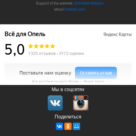
Support of the website:
Zimnitskii Maksim
about
linkedin.com
Всё для Опель на карте Москвы — Яндекс Карты
Мы в соцсетях
Поделиться