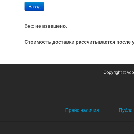
Назад
Вес:
не взвешено
.
Стоимость доставки рассчитывается после у
Copyright © vd
Прайс наличия
Публи