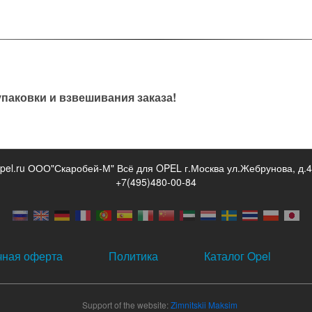
паковки и взвешивания заказа!
opel.ru ООО"Скаробей-М" Всё для OPEL г.Москва ул.Жебрунова, д.4
+7(495)480-00-84
чная оферта
Политика
Каталог Opel
Support of the website:
Zimnitskii Maksim