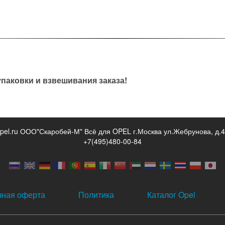
паковки и взвешивания заказа!
opel.ru ООО"Скаробей-М" Всё для OPEL г.Москва ул.Жебрунова, д.4
+7(495)480-00-84
чная оферта
Политика
Каталог Opel