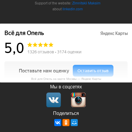
Support of the website:
Zimnitskii Maksim
about
linkedin.com
Всё для Опель на карте Москвы — Яндекс Карты
Мы в соцсетях
Поделиться