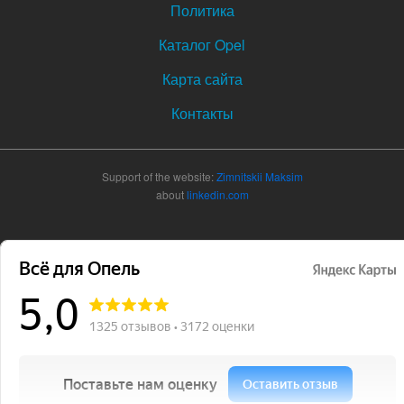
Политика
Каталог Opel
Карта сайта
Контакты
Support of the website:
Zimnitskii Maksim
about
linkedin.com