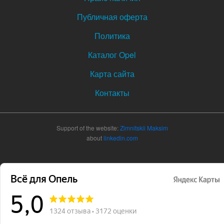
Публичная оферта
Политика
Каталог Opel
Карта сайта
Контакты
Support of the website:
Zimnitskii Maksim
about
linkedin.com