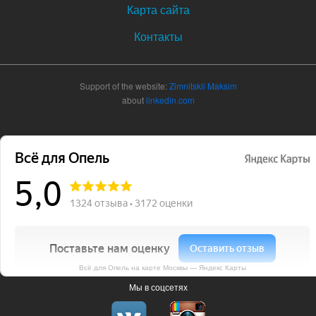
Карта сайта
Контакты
Support of the website:
Zimnitskii Maksim
about
linkedin.com
Всё для Опель на карте Москвы — Яндекс Карты
Мы в соцсетях