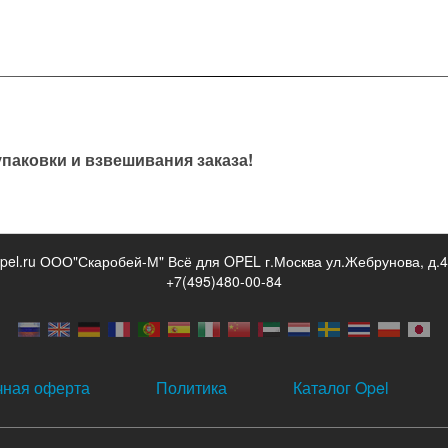
паковки и взвешивания заказа!
opel.ru ООО"Скаробей-М" Всё для OPEL г.Москва ул.Жебрунова, д.4
+7(495)480-00-84
чная оферта
Политика
Каталог Opel