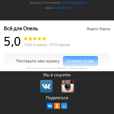
Support of the website:
Zimnitskii Maksim
about
linkedin.com
Всё для Опель на карте Москвы — Яндекс Карты
Мы в соцсетях
Поделиться