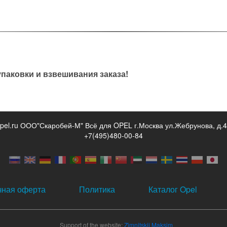
паковки и взвешивания заказа!
opel.ru ООО"Скаробей-М" Всё для OPEL г.Москва ул.Жебрунова, д.4
+7(495)480-00-84
чная оферта
Политика
Каталог Opel
Support of the website:
Zimnitskii Maksim